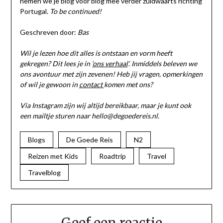
nemen we je blog voor blog mee verder zuidwaarts richting
Portugal.
To be continued!
Geschreven door:
Bas
Wil je lezen hoe dit alles is ontstaan en vorm heeft
gekregen? Dit lees je in ‘
ons verhaal
‘. Inmiddels beleven we
ons avontuur met zijn zevenen! Heb jij vragen, opmerkingen
of wil je gewoon in
contact
komen met ons?
Via Instagram zijn wij altijd bereikbaar, maar je kunt ook
een mailtje sturen naar hello@degoedereis.nl.
Blogs
De Goede Reis
N2
Reizen met Kids
Roadtrip
Travel
Travelblog
Geef een reactie