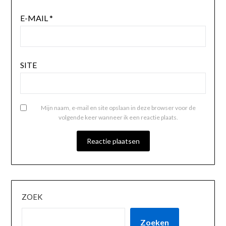
E-MAIL
*
SITE
Mijn naam, e-mail en site opslaan in deze browser voor de
volgende keer wanneer ik een reactie plaats.
ZOEK
Zoeken