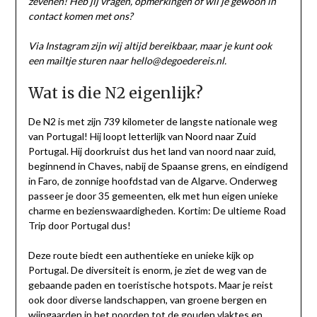
zevenen! Heb jij vragen, opmerkingen of wil je gewoon in
contact komen met ons?
Via Instagram zijn wij altijd bereikbaar, maar je kunt ook
een mailtje sturen naar hello@degoedereis.nl.
Wat is die N2 eigenlijk?
De N2 is met zijn 739 kilometer de langste nationale weg
van Portugal! Hij loopt letterlijk van Noord naar Zuid
Portugal. Hij doorkruist dus het land van noord naar zuid,
beginnend in Chaves, nabij de Spaanse grens, en eindigend
in Faro, de zonnige hoofdstad van de Algarve. Onderweg
passeer je door 35 gemeenten, elk met hun eigen unieke
charme en bezienswaardigheden. Kortim: De ultieme Road
Trip door Portugal dus!
Deze route biedt een authentieke en unieke kijk op
Portugal. De diversiteit is enorm, je ziet de weg van de
gebaande paden en toeristische hotspots. Maar je reist
ook door diverse landschappen, van groene bergen en
wijngaarden in het noorden tot de gouden vlaktes en