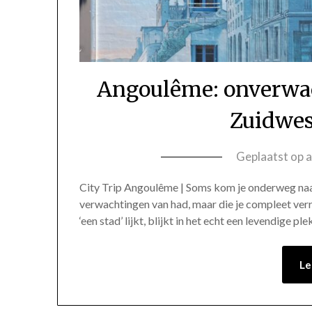
Angoulême: onverwach
Zuidwes
Geplaatst op
a
City Trip Angoulême | Soms kom je onderweg naar 
verwachtingen van had, maar die je compleet ver
‘een stad’ lijkt, blijkt in het echt een levendige p
Le